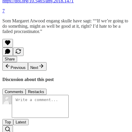
https://doi.org/10.5465/amj.2018.1471
7
Som Margaret Atwood engang skulle have sagt: ““If we’re going to
do something, might as well be good at it, right? I’d hate to be a
failed procrastinator.”
Share
Previous
Next
Discussion about this post
Comments
Restacks
Top
Latest