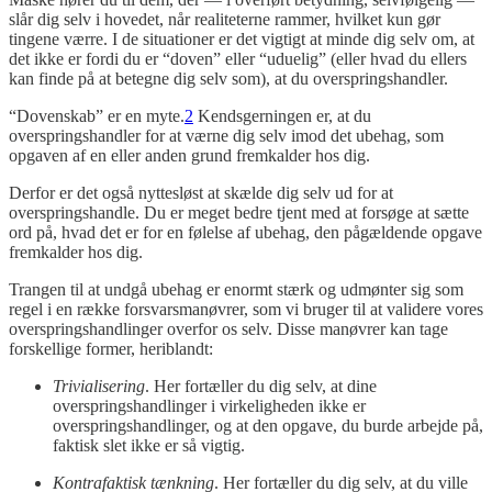
slår dig selv i hovedet, når realiteterne rammer, hvilket kun gør
tingene værre. I de situationer er det vigtigt at minde dig selv om, at
det ikke er fordi du er “doven” eller “uduelig” (eller hvad du ellers
kan finde på at betegne dig selv som), at du overspringshandler.
“Dovenskab” er en myte.
2
Kendsgerningen er, at du
overspringshandler for at værne dig selv imod det ubehag, som
opgaven af en eller anden grund fremkalder hos dig.
Derfor er det også nyttesløst at skælde dig selv ud for at
overspringshandle. Du er meget bedre tjent med at forsøge at sætte
ord på, hvad det er for en følelse af ubehag, den pågældende opgave
fremkalder hos dig.
Trangen til at undgå ubehag er enormt stærk og udmønter sig som
regel i en række forsvarsmanøvrer, som vi bruger til at validere vores
overspringshandlinger overfor os selv. Disse manøvrer kan tage
forskellige former, heriblandt:
Trivialisering
. Her fortæller du dig selv, at dine
overspringshandlinger i virkeligheden ikke er
overspringshandlinger, og at den opgave, du burde arbejde på,
faktisk slet ikke er så vigtig.
Kontrafaktisk tænkning
. Her fortæller du dig selv, at du ville