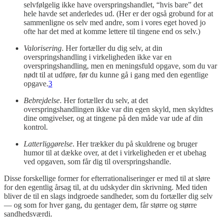
selvfølgelig ikke have overspringshandlet, “hvis bare” det
hele havde set anderledes ud. (Her er der også grobund for at
sammenligne os selv med andre, som i vores eget hoved jo
ofte har det med at komme lettere til tingene end os selv.)
Valorisering
. Her fortæller du dig selv, at din
overspringshandling i virkeligheden ikke var en
overspringshandling, men en meningsfuld opgave, som du var
nødt til at udføre, før du kunne gå i gang med den egentlige
opgave.
3
Bebrejdelse
. Her fortæller du selv, at det
overspringshandlingen ikke var din egen skyld, men skyldtes
dine omgivelser, og at tingene på den måde var ude af din
kontrol.
Latterliggørelse
. Her trækker du på skuldrene og bruger
humor til at dække over, at det i virkeligheden er et ubehag
ved opgaven, som får dig til overspringshandle.
Disse forskellige former for efterrationaliseringer er med til at sløre
for den egentlig årsag til, at du udskyder din skrivning. Med tiden
bliver de til en slags indgroede sandheder, som du fortæller dig selv
— og som for hver gang, du gentager dem, får større og større
sandhedsværdi.