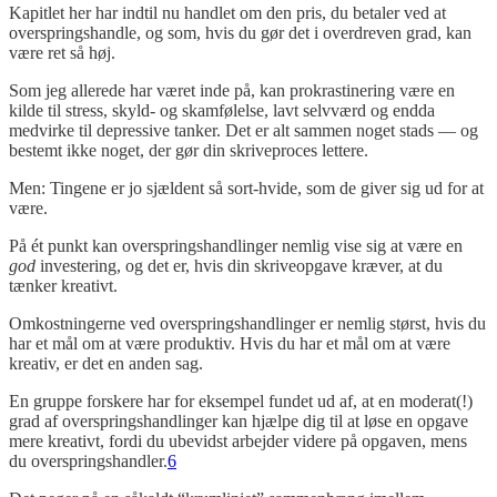
Kapitlet her har indtil nu handlet om den pris, du betaler ved at
overspringshandle, og som, hvis du gør det i overdreven grad, kan
være ret så høj.
Som jeg allerede har været inde på, kan prokrastinering være en
kilde til stress, skyld- og skamfølelse, lavt selvværd og endda
medvirke til depressive tanker. Det er alt sammen noget stads — og
bestemt ikke noget, der gør din skriveproces lettere.
Men: Tingene er jo sjældent så sort-hvide, som de giver sig ud for at
være.
På ét punkt kan overspringshandlinger nemlig vise sig at være en
god
investering, og det er, hvis din skriveopgave kræver, at du
tænker kreativt.
Omkostningerne ved overspringshandlinger er nemlig størst, hvis du
har et mål om at være produktiv. Hvis du har et mål om at være
kreativ, er det en anden sag.
En gruppe forskere har for eksempel fundet ud af, at en moderat(!)
grad af overspringshandlinger kan hjælpe dig til at løse en opgave
mere kreativt, fordi du ubevidst arbejder videre på opgaven, mens
du overspringshandler.
6