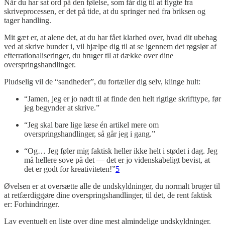
Når du har sat ord på den følelse, som får dig til at flygte fra
skriveprocessen, er det på tide, at du springer ned fra briksen og
tager handling.
Mit gæt er, at alene det, at du har fået klarhed over, hvad dit ubehag
ved at skrive bunder i, vil hjælpe dig til at se igennem det røgslør af
efterrationaliseringer, du bruger til at dække over dine
overspringshandlinger.
Pludselig vil de “sandheder”, du fortæller dig selv, klinge hult:
“Jamen, jeg er jo nødt til at finde den helt rigtige skrifttype, før
jeg begynder at skrive.”
“Jeg skal bare lige læse én artikel mere om
overspringshandlinger, så går jeg i gang.”
“Og… Jeg føler mig faktisk heller ikke helt i stødet i dag. Jeg
må hellere sove på det — det er jo videnskabeligt bevist, at
det er godt for kreativiteten!”
5
Øvelsen er at oversætte alle de undskyldninger, du normalt bruger til
at retfærdiggøre dine overspringshandlinger, til det, de rent faktisk
er: Forhindringer.
Lav eventuelt en liste over dine mest almindelige undskyldninger.