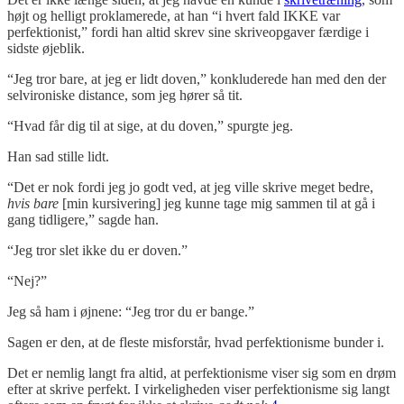
højt og helligt proklamerede, at han “i hvert fald IKKE var
perfektionist,” fordi han altid skrev sine skriveopgaver færdige i
sidste øjeblik.
“Jeg tror bare, at jeg er lidt doven,” konkluderede han med den der
selvironiske distance, som jeg hører så tit.
“Hvad får dig til at sige, at du doven,” spurgte jeg.
Han sad stille lidt.
“Det er nok fordi jeg jo godt ved, at jeg ville skrive meget bedre,
hvis bare
[min kursivering] jeg kunne tage mig sammen til at gå i
gang tidligere,” sagde han.
“Jeg tror slet ikke du er doven.”
“Nej?”
Jeg så ham i øjnene: “Jeg tror du er bange.”
Sagen er den, at de fleste misforstår, hvad perfektionisme bunder i.
Det er nemlig langt fra altid, at perfektionisme viser sig som en drøm
efter at skrive perfekt. I virkeligheden viser perfektionisme sig langt