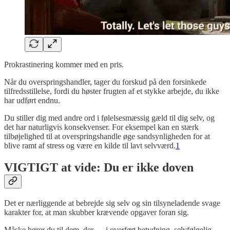
Prokrastinering kommer med en pris.
Når du overspringshandler, tager du forskud på den forsinkede
tilfredsstillelse, fordi du høster frugten af et stykke arbejde, du ikke
har udført endnu.
Du stiller dig med andre ord i følelsesmæssig gæld til dig selv, og
det har naturligvis konsekvenser. For eksempel kan en stærk
tilbøjelighed til at overspringshandle øge sandsynligheden for at
blive ramt af stress og være en kilde til lavt selvværd.
1
VIGTIGT at vide: Du er ikke doven
Det er nærliggende at bebrejde sig selv og sin tilsyneladende svage
karakter for, at man skubber krævende opgaver foran sig.
Måske hører du til dem, der — i overført betydning, selvfølgelig —