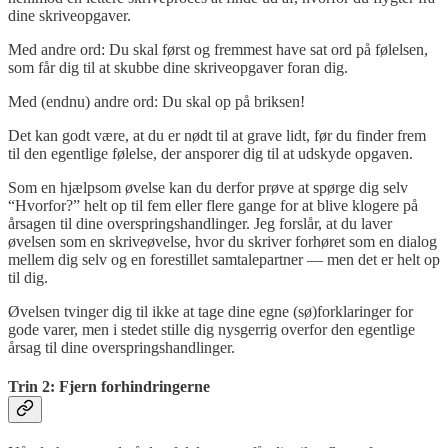
dine skriveopgaver.
Med andre ord: Du skal først og fremmest have sat ord på følelsen,
som får dig til at skubbe dine skriveopgaver foran dig.
Med (endnu) andre ord: Du skal op på briksen!
Det kan godt være, at du er nødt til at grave lidt, før du finder frem
til den egentlige følelse, der ansporer dig til at udskyde opgaven.
Som en hjælpsom øvelse kan du derfor prøve at spørge dig selv
“Hvorfor?” helt op til fem eller flere gange for at blive klogere på
årsagen til dine overspringshandlinger. Jeg forslår, at du laver
øvelsen som en skriveøvelse, hvor du skriver forhøret som en dialog
mellem dig selv og en forestillet samtalepartner — men det er helt op
til dig.
Øvelsen tvinger dig til ikke at tage dine egne (sø)forklaringer for
gode varer, men i stedet stille dig nysgerrig overfor den egentlige
årsag til dine overspringshandlinger.
Trin 2: Fjern forhindringerne