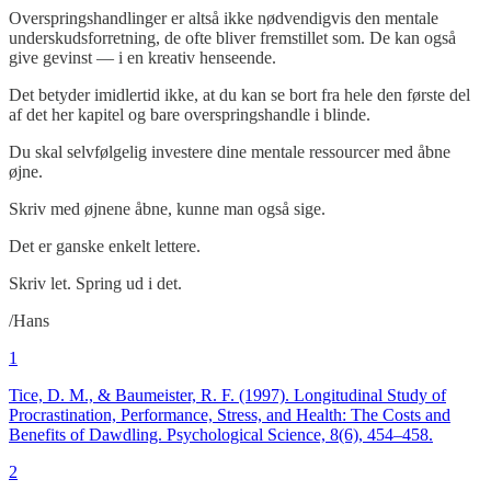
Overspringshandlinger er altså ikke nødvendigvis den mentale
underskudsforretning, de ofte bliver fremstillet som. De kan også
give gevinst — i en kreativ henseende.
Det betyder imidlertid ikke, at du kan se bort fra hele den første del
af det her kapitel og bare overspringshandle i blinde.
Du skal selvfølgelig investere dine mentale ressourcer med åbne
øjne.
Skriv med øjnene åbne, kunne man også sige.
Det er ganske enkelt lettere.
Skriv let. Spring ud i det.
/Hans
1
Tice, D. M., & Baumeister, R. F. (1997). Longitudinal Study of
Procrastination, Performance, Stress, and Health: The Costs and
Benefits of Dawdling. Psychological Science, 8(6), 454–458.
2