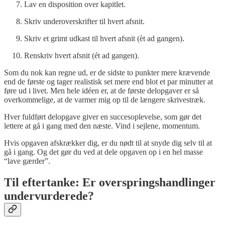
Lav en disposition over kapitlet.
Skriv underoverskrifter til hvert afsnit.
Skriv et grimt udkast til hvert afsnit (èt ad gangen).
Renskriv hvert afsnit (ét ad gangen).
Som du nok kan regne ud, er de sidste to punkter mere krævende
end de første og tager realistisk set mere end blot et par minutter at
føre ud i livet. Men hele idéen er, at de første delopgaver er så
overkommelige, at de varmer mig op til de længere skrivestræk.
Hver fuldført delopgave giver en succesoplevelse, som gør det
lettere at gå i gang med den næste. Vind i sejlene, momentum.
Hvis opgaven afskrækker dig, er du nødt til at snyde dig selv til at
gå i gang. Og det gør du ved at dele opgaven op i en hel masse
“lave gærder”.
Til eftertanke: Er overspringshandlinger
undervurderede?