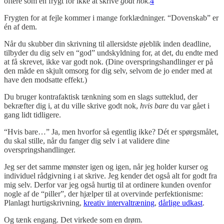
oftere som en frygt for ikke at skrive
godt nok
.
4
Frygten for at fejle kommer i mange forklædninger. “Dovenskab” er
én af dem.
Når du skubber din skrivning til allersidste øjeblik inden deadline,
tilbyder du dig selv en “god” undskyldning for, at det, du endte med
at få skrevet, ikke var godt nok. (Dine overspringshandlinger er på
den måde en skjult omsorg for dig selv, selvom de jo ender med at
have den modsatte effekt.)
Du bruger kontrafaktisk tænkning som en slags sutteklud, der
bekræfter dig i, at du ville skrive godt nok,
hvis bare
du var gået i
gang lidt tidligere.
“Hvis bare…” Ja, men hvorfor så egentlig ikke? Dét er spørgsmålet,
du skal stille, når du fanger dig selv i at validere dine
overspringshandlinger.
Jeg ser det samme mønster igen og igen, når jeg holder kurser og
individuel rådgivning i at skrive. Jeg kender det også alt for godt fra
mig selv. Derfor var jeg også hurtig til at ordinere kunden ovenfor
nogle af de “piller”, der hjælper til at overvinde perfektionisme:
Planlagt hurtigskrivning,
kreativ intervaltræning
,
dårlige udkast
.
Og tænk engang. Det virkede som en drøm.