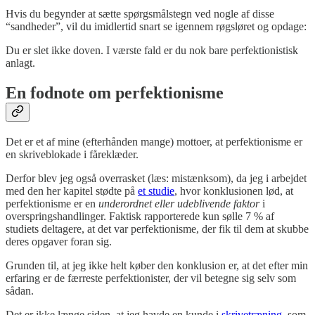
Hvis du begynder at sætte spørgsmålstegn ved nogle af disse
“sandheder”, vil du imidlertid snart se igennem røgsløret og opdage:
Du er slet ikke doven. I værste fald er du nok bare perfektionistisk
anlagt.
En fodnote om perfektionisme
Det er et af mine (efterhånden mange) mottoer, at perfektionisme er
en skriveblokade i fåreklæder.
Derfor blev jeg også overrasket (læs: mistænksom), da jeg i arbejdet
med den her kapitel stødte på
et studie
, hvor konklusionen lød, at
perfektionisme er en
underordnet eller udeblivende faktor
i
overspringshandlinger. Faktisk rapporterede kun sølle 7 % af
studiets deltagere, at det var perfektionisme, der fik til dem at skubbe
deres opgaver foran sig.
Grunden til, at jeg ikke helt køber den konklusion er, at det efter min
erfaring er de færreste perfektionister, der vil betegne sig selv som
sådan.
Det er ikke længe siden, at jeg havde en kunde i
skrivetræning
, som