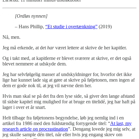
[Ordløs nynnen]
– Hans Phillip,
“Et studie i overtænkning”
(2019)
Nå, men.
Jeg må erkende, at det
har
været lettere at skrive de her kapitler.
Og i takt med, at kapitlerne er blevet sværere at skrive, er det også
blevet nemmere at udskyde dem.
Jeg har selvfølgelig masser af undskyldninger for, hvorfor det ikke
lige har kunnet lade sig at gøre at skrive på føljetonen, men ingen af
dem er gode nok til, at jeg vil nævne dem her.
Hvis man skal se på det fra den lyse side, så giver den lange afstand
til sidste kapitel mig mulighed for at bruge en titelidé, jeg har haft på
lager i over et år snart.
Helt tilbage fra føljetonens begyndelse, løb jeg nemlig ind i en
artikel fra 1986 med den fuldstændig forrygende titel: “
At last, my
research article on procrastination
”. Dengang lovede jeg mig selv, at
jeg skulle sample dén titel, når eller hvis jeg engang skrev om