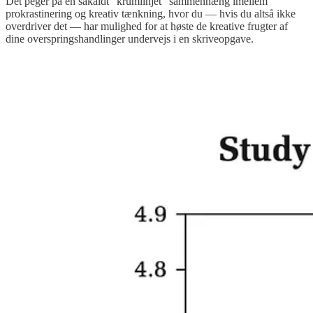
Det peger på en såkaldt “krumlinjet” sammenhæng imellem
prokrastinering og kreativ tænkning, hvor du — hvis du altså ikke
overdriver det — har mulighed for at høste de kreative frugter af
dine overspringshandlinger undervejs i en skriveopgave.