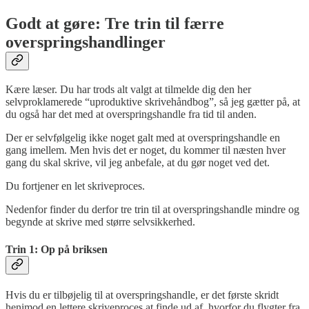
Godt at gøre: Tre trin til færre
overspringshandlinger
Kære læser. Du har trods alt valgt at tilmelde dig den her
selvproklamerede “uproduktive skrivehåndbog”, så jeg gætter på, at
du også har det med at overspringshandle fra tid til anden.
Der er selvfølgelig ikke noget galt med at overspringshandle en
gang imellem. Men hvis det er noget, du kommer til næsten hver
gang du skal skrive, vil jeg anbefale, at du gør noget ved det.
Du fortjener en let skriveproces.
Nedenfor finder du derfor tre trin til at overspringshandle mindre og
begynde at skrive med større selvsikkerhed.
Trin 1: Op på briksen
Hvis du er tilbøjelig til at overspringshandle, er det første skridt
henimod en lettere skriveproces at finde ud af, hvorfor du flygter fra