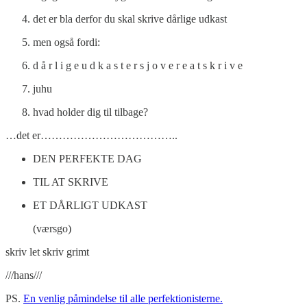
det er bla derfor du skal skrive dårlige udkast
men også fordi:
d å r l i g e u d k a s t e r s j o v e r e a t s k r i v e
juhu
hvad holder dig til tilbage?
…det er………………………………..
DEN PERFEKTE DAG
TIL AT SKRIVE
ET DÅRLIGT UDKAST
(værsgo)
skriv let skriv grimt
///hans///
PS.
En venlig påmindelse til alle perfektionisterne.