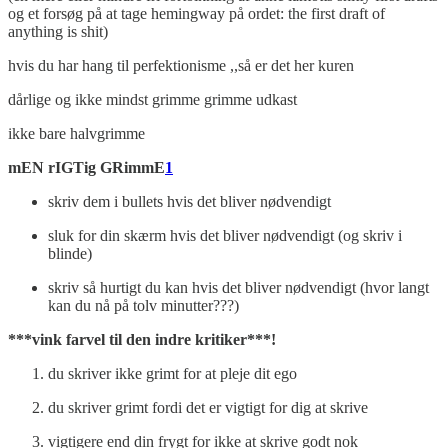
og et forsøg på at tage hemingway på ordet: the first draft of
anything is shit)
hvis du har hang til perfektionisme ,,så er det her kuren
dårlige og ikke mindst grimme grimme udkast
ikke bare halvgrimme
mEN rIGTig GRimmE
1
skriv dem i bullets hvis det bliver nødvendigt
sluk for din skærm hvis det bliver nødvendigt (og skriv i
blinde)
skriv så hurtigt du kan hvis det bliver nødvendigt (hvor langt
kan du nå på tolv minutter???)
***vink farvel til den indre kritiker***!
du skriver ikke grimt for at pleje dit ego
du skriver grimt fordi det er vigtigt for dig at skrive
vigtigere end din frygt for ikke at skrive godt nok