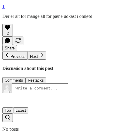
1
Der er alt for mange alt for pæne udkast i omløb!
2
Share
Previous
Next
Discussion about this post
Comments
Restacks
Top
Latest
No posts